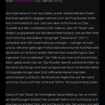
Autor:
Mike Seidinger
(20. Februar 2015)
Normalerweise ist man aus Italien ja eher überbordenden Power-
Bombast gewöhnt, dagegen nehmen sich die Prog-Rocker AURA
fast minimalistisch aus. Das war aber nicht immer so: Das
Quartett aus dem süditalienischen Salerno, das mit “Noise” sein
drittes Langspielwerk auf die Menschheit loslässt, hat seit dem eher
noch kitschig-überladenen Vorgänger “Deliverance” (2011)
scheinbar eine 180-Grad-Drehung vollzogen – weniger ist mehr
und so. Mit einer gehörigen Portion beinahe britischer Kühlheit wirkt
die Musik von AURA im ersten Moment fast unaufdringlich, fast
irgendwie “nur so nebenbei”. Die Tiefe muss man sich erst erhören,
dafür geben einem die vier Top-Musiker aber eh zahlreiche Hilfen an
die Hand: Die Songs sind zwar progressiver Rock mit leichter Metal-
Schlagseite, klingen aber trotz raffinierter kleiner Kapriolen
unkompliziert und leicht, die Strukturen liegen klar auf der Hand
und man muss sich hier nicht erst Teil für Teil zusammenpuzzeln.
Dadurch hat “Noise” ein homogenes Gesamtfeeling, hier ist nichts
an überflüssigem Ballast, hier sind alle Teile in sich schlüssig und
machen im Kontext Sinn. Auf gut Deutsch: das Teil groovt und geht