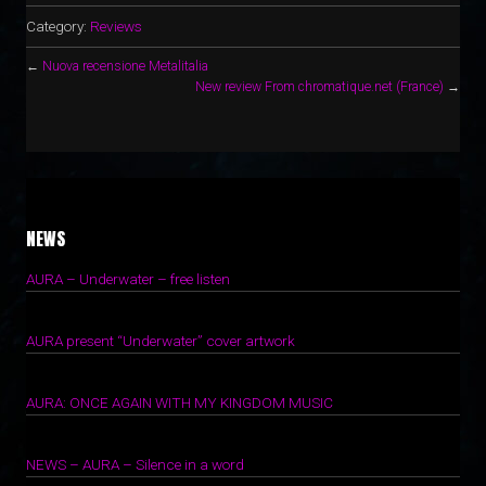
Category:
Reviews
←
Nuova recensione Metalitalia
New review From chromatique.net (France)
→
NEWS
AURA – Underwater – free listen
1 Ottobre 2022
AURA present “Underwater” cover artwork
15 Giugno 2022
AURA: ONCE AGAIN WITH MY KINGDOM MUSIC
7 Giugno 2022
NEWS – AURA – Silence in a word