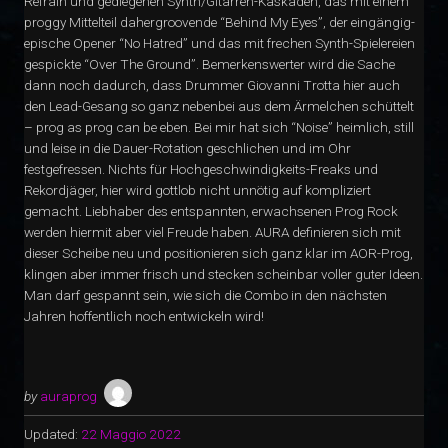
Refrain und gediegenen Synth/Gitarren-Kaskaden, das mit einem
proggy Mittelteil dahergroovende “Behind My Eyes”, der eingängig-
epische Opener “No Hatred” und das mit frechen Synth-Spielereien
gespickte “Over The Ground”. Bemerkenswerter wird die Sache
dann noch dadurch, dass Drummer Giovanni Trotta hier auch
den Lead-Gesang so ganz nebenbei aus dem Ärmelchen schüttelt
– prog as prog can be eben. Bei mir hat sich “Noise” heimlich, still
und leise in die Dauer-Rotation geschlichen und im Ohr
festgefressen. Nichts für Hochgeschwindigkeits-Freaks und
Rekordjäger, hier wird gottlob nicht unnötig auf kompliziert
gemacht. Liebhaber des entspannten, erwachsenen Prog Rock
werden hiermit aber viel Freude haben. AURA definieren sich mit
dieser Scheibe neu und positionieren sich ganz klar im AOR-Prog,
klingen aber immer frisch und stecken scheinbar voller guter Ideen.
Man darf gespannt sein, wie sich die Combo in den nächsten
Jahren hoffentlich noch entwickeln wird!
by
auraprog
Updated:
22 Maggio 2022