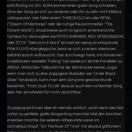
echt flockig ins Ohr. AURA können einen guten Song schreiben,
ohne den Song an sich zu verzerren oder ihn zu sehr mit Firlefanz
vollzupacken. Hier fallen einem THRESHOLD ein oder RPWL
(“Dream Of Memories” oder der ruhige Rausschmeißer “The
Distant World”), ansatzweise auch so typisch amerikanische
Combos für die Ewigkeit wie FATES WARNING, REO SPEEDWAGON
oder STYX. “Silence In A Word” erinnert ein wenig an entspannte
PINK FLOYD-Klangteppiche, bevor es sich zu einem intensiven
Gefühlsrausch aufbauscht. Das durchwegs harte, mit Konserven-
Dudelsäcken veredelte “Falling” hat wiederum leichte Parallelen zu
ARENA. Wirklichen Tiefpunkt hat der Zehntracker keinen, sogar
wenn man sich zu eher poppigeren Balladen wie “Under Black
Skies” herablässt, kann man dem Song eine gewisse Würde
bewahren. “From Dust To Life” etwa ist auch kein schlechter Song,
aber hier am ehesten für mich verzichtbar.
Zu poppig wird man aber eh niemals wirklich, auch wenn das fast
schon zu perfekte, glatte Songwriting manches Mal den Anschein
erwecken möchte. Die weiteren Höhepunkte wären im
Schnelldurchlauf: “On The River Of Time” mit absolut göttlichem